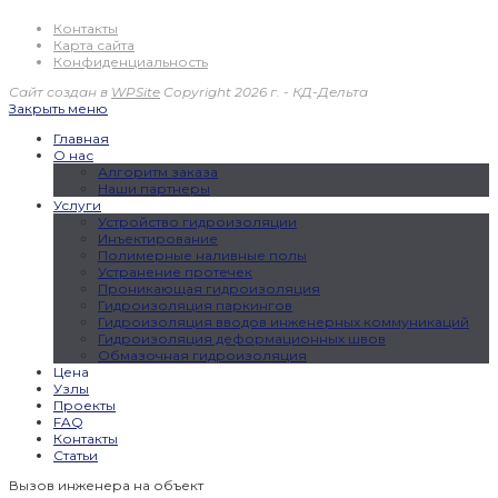
Контакты
Карта сайта
Конфиденциальность
Сайт создан в
WPSite
Copyright 2026 г. - КД-Дельта
Закрыть меню
Главная
О нас
Алгоритм заказа
Наши партнеры
Услуги
Устройство гидроизоляции
Инъектирование
Полимерные наливные полы
Устранение протечек
Проникающая гидроизоляция
Гидроизоляция паркингов
Гидроизоляция вводов инженерных коммуникаций
Гидроизоляция деформационных швов
Обмазочная гидроизоляция
Цена
Узлы
Проекты
FAQ
Контакты
Статьи
Вызов инженера на объект