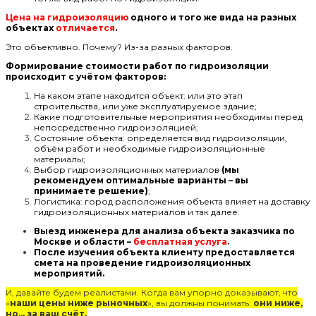
Цена на гидроизоляцию
одного и того же вида на разных
объектах
отличается
.
Это объективно. Почему? Из-за разных факторов.
Формирование стоимости работ по гидроизоляции
происходит с учётом факторов:
На каком этапе находится объект: или это этап
строительства, или уже эксплуатируемое здание;
Какие подготовительные мероприятия необходимы перед
непосредственно гидроизоляцией;
Состояние объекта: определяется вид гидроизоляции,
объём работ и необходимые гидроизоляционные
материалы;
Выбор гидроизоляционных материалов
(мы
рекомендуем оптимальные варианты – вы
принимаете решение)
;
Логистика: город расположения объекта влияет на доставку
гидроизоляционных материалов и так далее.
Выезд инженера для анализа объекта заказчика по
Москве и области –
бесплатная услуга
.
После изучения объекта клиенту предоставляется
смета на проведение гидроизоляционных
мероприятий.
И, давайте будем реалистами. Когда вам упорно доказывают, что
«
наши цены ниже рыночных
», вы должны понимать:
они ниже,
но… за ваш счёт.