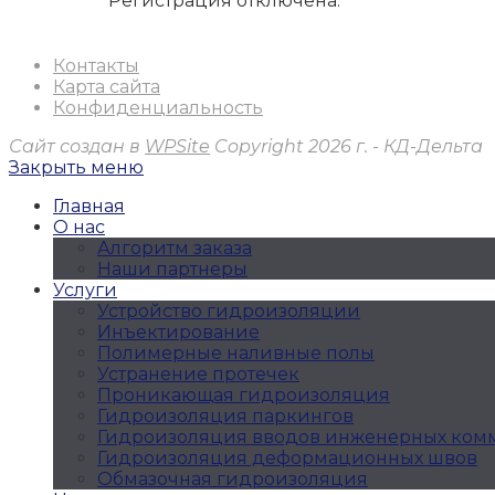
Регистрация отключена.
Контакты
Карта сайта
Конфиденциальность
Сайт создан в
WPSite
Copyright 2026 г. - КД-Дельта
Закрыть меню
Главная
О нас
Алгоритм заказа
Наши партнеры
Услуги
Устройство гидроизоляции
Инъектирование
Полимерные наливные полы
Устранение протечек
Проникающая гидроизоляция
Гидроизоляция паркингов
Гидроизоляция вводов инженерных ко
Гидроизоляция деформационных швов
Обмазочная гидроизоляция